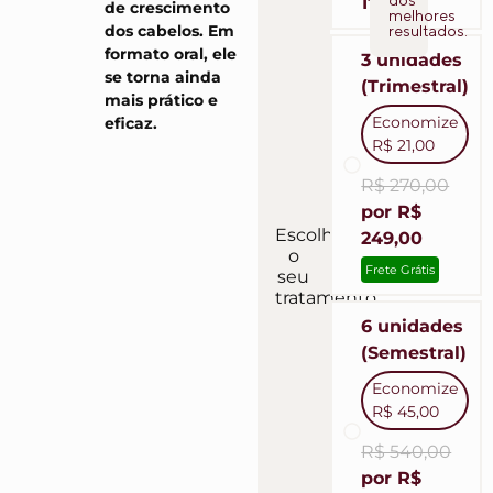
170,00
de crescimento
melhores
resultados.
dos cabelos. Em
formato oral, ele
3 unidades
se torna ainda
(Trimestral)
mais prático e
Economize
eficaz.
R$ 21,00
R$ 270,00
por R$
Escolha
249,00
o
Frete Grátis
seu
tratamento:
6 unidades
(Semestral)
Economize
R$ 45,00
R$ 540,00
por R$