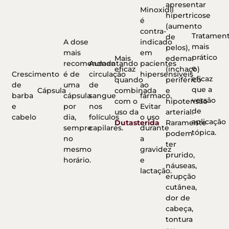
apresentar
Minoxidil
hipertricose
é
(aumento
contra-
Tratamen
de
A dose
indicado
mais
pelos),
mais
em
prático
Mais
edema
recomendada
Aumentando
pacientes
e
eficaz
(inchaço)
Crescimento
é de
circulação
hipersensíveis
eficaz
quando
periférico
de
uma
de
ao
que a
Cápsula
combinada
e
barba
cápsula
sangue
fármaco.
versão
com o
hipotensão
e
por
nos
Evitar
de
uso da
arterial.
cabelo
dia,
folículos
o uso
aplicação
Dutasterida
Raramente
sempre
capilares.
durante
tópica.
podem
no
a
ter
mesmo
gravidez
prurido,
horário.
e
náuseas,
lactação.
erupção
cutânea,
dor de
cabeça,
tontura