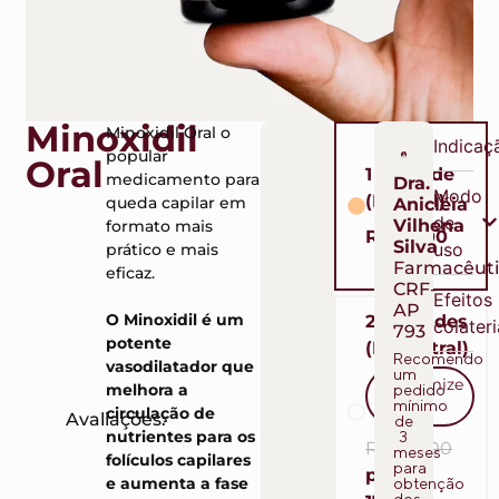
Minoxidil
Minoxidil Oral o
Indicaç
popular
Oral
1 unidade
medicamento para
Dra.
Modo
(Mensal)
queda capilar em
Anicléia
de
Vilhena
formato mais
R$ 90,00
Silva
uso
prático e mais
Farmacêut
eficaz.
CRF-
Efeitos
AP
O Minoxidil é um
2 unidades
colateri
793
potente
(Bimestral)
Recomendo
vasodilatador que
um
Economize
pedido
melhora a
mínimo
R$ 10
circulação de
Avaliações:
de
3
nutrientes para os
R$ 180,00
meses
folículos capilares
para
por R$
obtenção
e aumenta a fase
dos