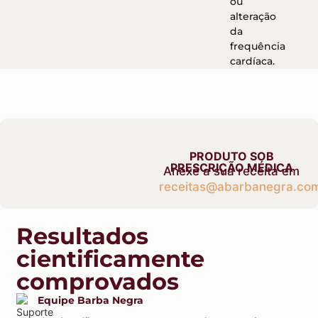
ou
alteração
da
frequência
cardíaca.
PRODUTO SOB
PRESCRIÇÃO MÉDICA
Anexe a sua receita em
receitas@abarbanegra.com
Resultados
cientificamente
comprovados
Equipe Barba Negra