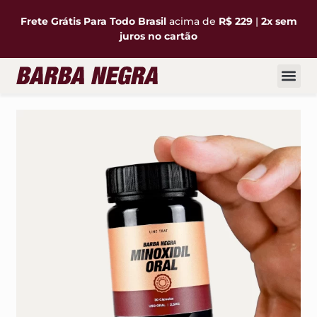
Frete Grátis Para Todo Brasil
acima de
R$ 229
|
2x sem
juros no cartão
Desafio 90 
Minha con