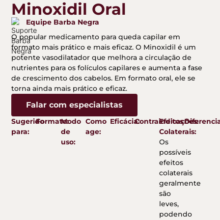
Minoxidil Oral
Equipe Barba Negra
O popular medicamento para queda capilar em
formato mais prático e mais eficaz. O Minoxidil é um
potente vasodilatador que melhora a circulação de
nutrientes para os folículos capilares e aumenta a fase
de crescimento dos cabelos. Em formato oral, ele se
torna ainda mais prático e eficaz.
Falar com especialistas
Sugerido
Formato:
Modo
Como
Eficácia:
Contraindicações:
Efeitos
Diferencia
para:
de
age:
Colaterais:
uso:
Os
possíveis
efeitos
colaterais
geralmente
são
leves,
podendo